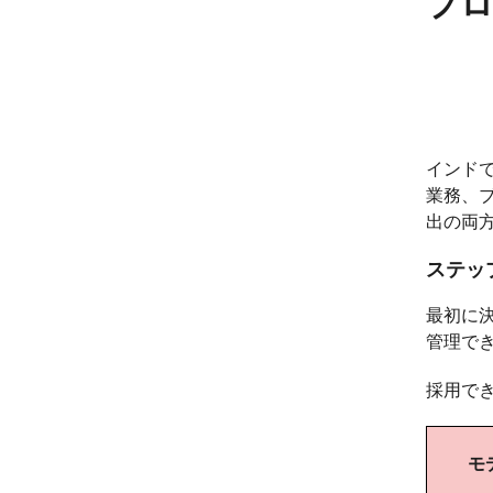
プ
インド
業務、
出の両
ステッ
最初に
管理で
採用で
モ