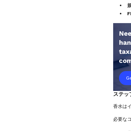
Nee
han
tax
com
Ge
ステッ
香水は
必要な