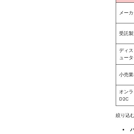
メーカ
受託製
ディス
ュータ
小売業
オンラ
D2C
絞り込む