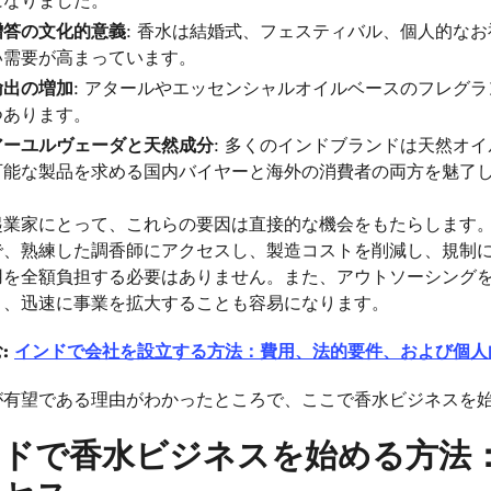
になりました。
贈答の文化的意義
: 香水は結婚式、フェスティバル、個人的な
い需要が高まっています。
輸出の増加
: アタールやエッセンシャルオイルベースのフレグ
つあります。
アーユルヴェーダと天然成分
: 多くのインドブランドは天然オ
可能な製品を求める国内バイヤーと海外の消費者の両方を魅了
起業家にとって、これらの要因は直接的な機会をもたらします
で、熟練した調香師にアクセスし、製造コストを削減し、規制
用を全額負担する必要はありません。また、アウトソーシング
ま、迅速に事業を拡大することも容易になります。
:
インドで会社を設立する方法：費用、法的要件、および個人
が有望である理由がわかったところで、ここで香水ビジネスを
ンドで香水ビジネスを始める方法