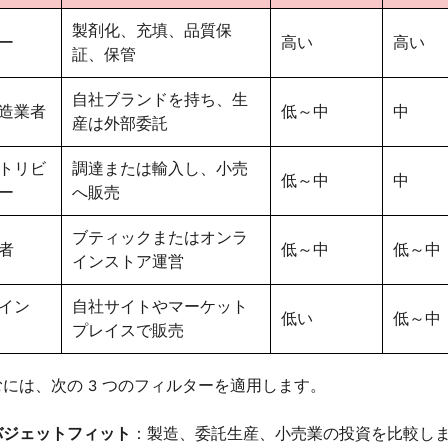
製剤化、充填、品質保
ー
高い
高い
証、保管
自社ブランドを持ち、生
造業者
低～中
中
産は外部委託
トリビ
調達または輸入し、小売
低～中
中
ー
へ販売
ブティックまたはオンラ
者
低～中
低～中
インストア運営
イン
自社サイトやマーケット
低い
低～中
プレイスで販売
には、次の 3 つのフィルターを適用します。
バジェットフィット
：製造、委託生産、小売業の投資を比較し