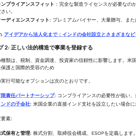
コンプライアンスフィット
：完全な製造ライセンスが必要なの
ださい。
オーディエンスフィット
: プレミアムバイヤー、大量贈与、ま
:
アイデアから法人化まで：インドの会社設立とさまざまなビ
プ 2: 正しい法的構造で事業を登録する
の種類は、税制、資金調達、投資家の信頼性に影響します。米
任保護と国際的受容のため
の実行可能なオプションは次のとおりです。
有限責任パートナーシップ
: コンプライアンスの必要性が低い
インドの子会社
: 米国企業の直接インド支社を設立したい場合
要素:
株式保有と管理
: 株式分割、取締役会構成、ESOPを定義します