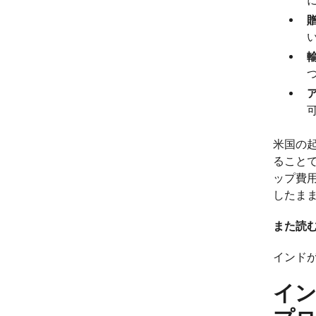
米国の
ること
ップ費
したま
また読む
インド
イ