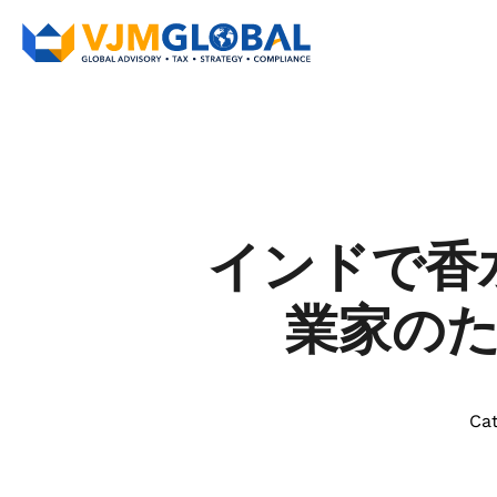
インドで香
業家の
Cat