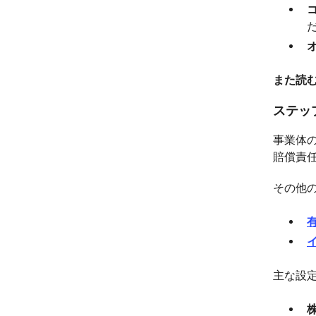
また読む
ステッ
事業体
賠償責
その他
主な設定