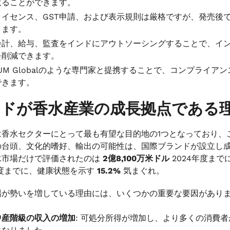
取ることができます。
ライセンス、GST申請、および表示規則は厳格ですが、発売後
ります。
会計、給与、監査をインドにアウトソーシングすることで、イ
を削減できます。
VJM Globalのような専門家と提携することで、コンプライ
できます。
ドが香水産業の成長拠点である
は香水セクターにとって最も有望な目的地の1つとなっており、
の台頭、文化的嗜好、輸出の可能性は、国際ブランドが設立し
水市場だけで評価されたのは
2億8,100万米ドル
2024年度ま
年度までに、健康状態を示す
15.2%
気まぐれ。
場が勢いを増している理由には、いくつかの重要な要因があり
中産階級の収入の増加
: 可処分所得が増加し、より多くの消費