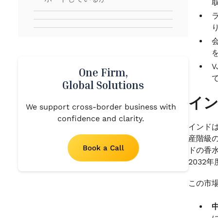
One Firm,
Global Solutions
イン
We support cross-border business with
confidence and clarity.
インド
産階級
Book a Call
ドの香
2032
この市