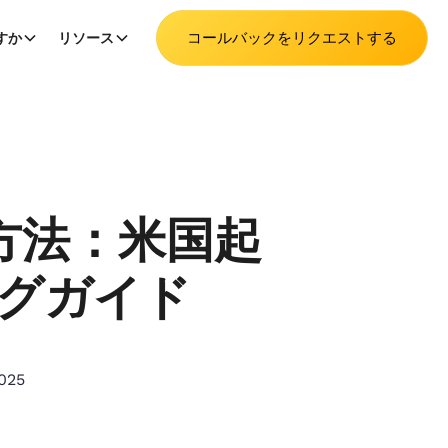
コールバックをリクエストする
すか
リソース
方法：米国起
グガイド
2025