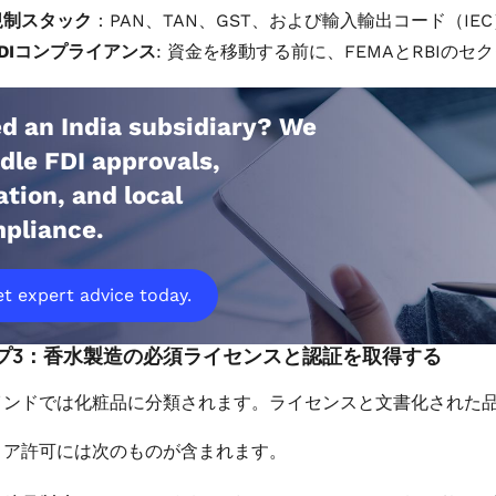
規制スタック
：PAN、TAN、GST、および輸入輸出コード（I
FDIコンプライアンス
: 資金を移動する前に、FEMAとRBIの
d an India subsidiary? We
dle FDI approvals,
ation, and local
pliance.
t expert advice today.
プ3：香水製造の必須ライセンスと認証を取得する
インドでは化粧品に分類されます。ライセンスと文書化された
コア許可には次のものが含まれます。